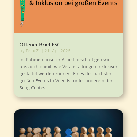
Offener Brief ESC
by
Felix Z.
|
21. Apr 2026
Im Rahmen unserer Arbeit beschäftigen wir
uns auch damit, wie Veranstaltungen inklusiver
gestaltet werden können. Eines der nächsten
großen Events in Wien ist unter anderem der
Song-Contest.