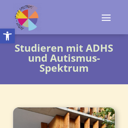
Open toolbar
Studieren mit ADHS
und Autismus-
Spektrum