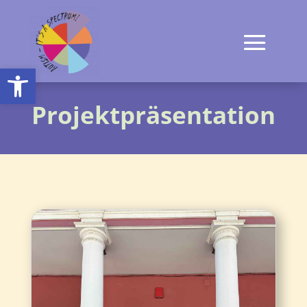
Open toolbar
Projektpräsentation