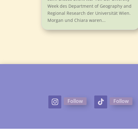
Week des Department of Geography and
Regional Research der Universität Wien.
Morgan und Chiara waren...
Follow
Follow