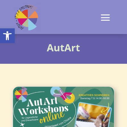
Open toolbar
AutArt